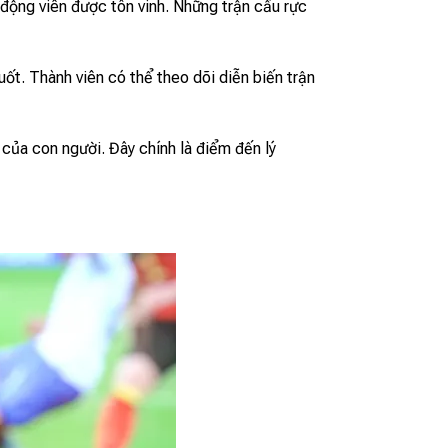
ộng viên được tôn vinh. Những trận cầu rực
uốt. Thành viên có thể theo dõi diễn biến trận
 của con người. Đây chính là điểm đến lý