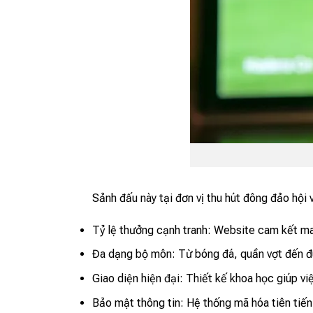
Sảnh đấu này tại đơn vị thu hút đông đảo hội
Tỷ lệ thưởng cạnh tranh: Website cam kết man
Đa dạng bộ môn: Từ bóng đá, quần vợt đến đu
Giao diện hiện đại: Thiết kế khoa học giúp vi
Bảo mật thông tin: Hệ thống mã hóa tiên tiến 