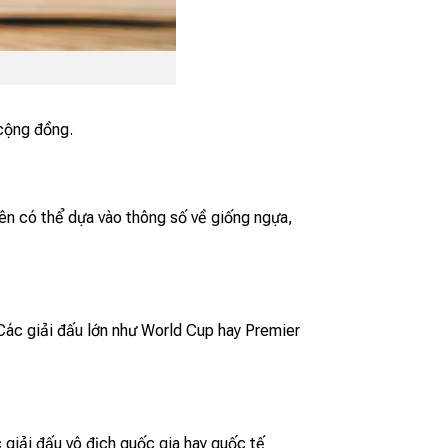
 cộng đồng.
ên có thể dựa vào thông số về giống ngựa,
 Các giải đấu lớn như World Cup hay Premier
c giải đấu vô địch quốc gia hay quốc tế