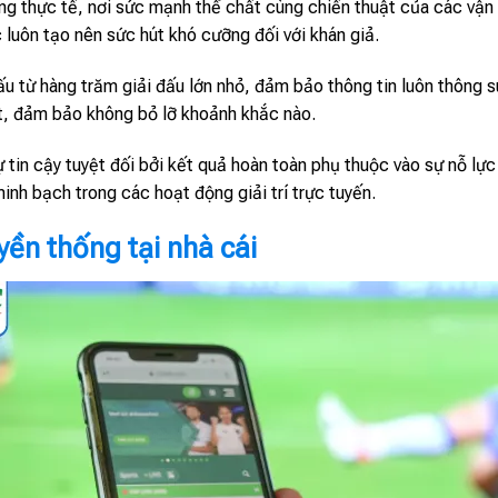
thực tế, nơi sức mạnh thể chất cùng chiến thuật của các vận đ
 luôn tạo nên sức hút khó cưỡng đối với khán giả.
ấu từ hàng trăm giải đấu lớn nhỏ, đảm bảo thông tin luôn thông s
t, đảm bảo không bỏ lỡ khoảnh khắc nào.
 tin cậy tuyệt đối bởi kết quả hoàn toàn phụ thuộc vào sự nỗ lực
inh bạch trong các hoạt động giải trí trực tuyến.
uyền thống tại nhà cái