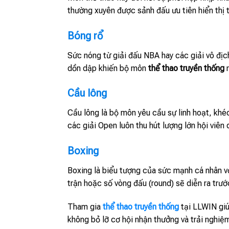
thường xuyên được sảnh đấu ưu tiên hiển thị t
Bóng rổ
Sức nóng từ giải đấu NBA hay các giải vô địc
dồn dập khiến bộ môn
thể thao truyền thống
Cầu lông
Cầu lông là bộ môn yêu cầu sự linh hoạt, khé
các giải Open luôn thu hút lượng lớn hội viên
Boxing
Boxing là biểu tượng của sức mạnh cá nhân vớ
trận hoặc số vòng đấu (round) sẽ diễn ra trướ
Tham gia
thể thao truyền thống
tại LLWIN giú
không bỏ lỡ cơ hội nhận thưởng và trải nghiệ