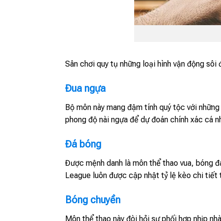
Sân chơi quy tụ những loại hình vận động sôi
Đua ngựa
Bộ môn này mang đậm tính quý tộc với những 
phong độ nài ngựa để dự đoán chính xác cá nh
Đá bóng
Được mệnh danh là môn thể thao vua, bóng đá c
League luôn được cập nhật tỷ lệ kèo chi tiết 
Bóng chuyền
Môn thể thao này đòi hỏi sự phối hợp nhịp nhà