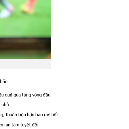
 bản:
iệu quả qua từng vòng đấu.
 chủ.
g, thuận tiện hơn bao giờ hết.
ệm an tâm tuyệt đối.