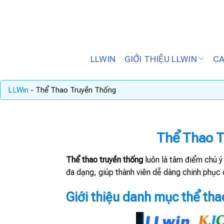
Skip
to
content
LLWIN
GIỚI THIỆU LLWIN
CA
LLWin
-
Thể Thao Truyền Thống
Thể Thao T
Thể thao truyền thống
luôn là tâm điểm chú ý
đa dạng, giúp thành viên dễ dàng chinh phục 
Giới thiệu danh mục thể tha