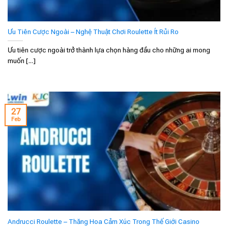
Ưu Tiên Cược Ngoài – Nghệ Thuật Chơi Roulette Ít Rủi Ro
Ưu tiên cược ngoài trở thành lựa chọn hàng đầu cho những ai mong
muốn [...]
27
Feb
Andrucci Roulette – Thăng Hoa Cảm Xúc Trong Thế Giới Casino