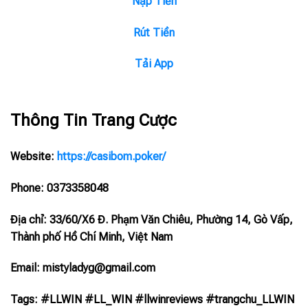
Nạp Tiền
Rút Tiền
Tải App
Thông Tin Trang Cược
Website:
https://casibom.poker/
Phone: 0373358048
Địa chỉ: 33/60/X6 Đ. Phạm Văn Chiêu, Phường 14, Gò Vấp,
Thành phố Hồ Chí Minh, Việt Nam
Email:
mistyladyg@gmail.com
Tags: #LLWIN #LL_WIN #llwinreviews #trangchu_LLWIN