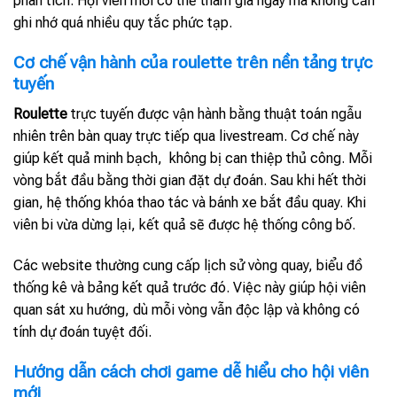
phân tích. Hội viên mới có thể tham gia ngay mà không cần
ghi nhớ quá nhiều quy tắc phức tạp.
Cơ chế vận hành của roulette trên nền tảng trực
tuyến
Roulette
trực tuyến được vận hành bằng thuật toán ngẫu
nhiên trên bàn quay trực tiếp qua livestream. Cơ chế này
giúp kết quả minh bạch, không bị can thiệp thủ công. Mỗi
vòng bắt đầu bằng thời gian đặt dự đoán. Sau khi hết thời
gian, hệ thống khóa thao tác và bánh xe bắt đầu quay. Khi
viên bi vừa dừng lại, kết quả sẽ được hệ thống công bố.
Các website thường cung cấp lịch sử vòng quay, biểu đồ
thống kê và bảng kết quả trước đó. Việc này giúp hội viên
quan sát xu hướng, dù mỗi vòng vẫn độc lập và không có
tính dự đoán tuyệt đối.
Hướng dẫn cách chơi game dễ hiểu cho hội viên
mới