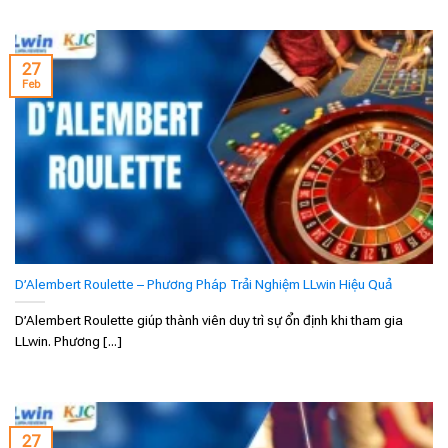
27
Feb
D’Alembert Roulette – Phương Pháp Trải Nghiệm LLwin Hiệu Quả
D’Alembert Roulette giúp thành viên duy trì sự ổn định khi tham gia
LLwin. Phương [...]
27