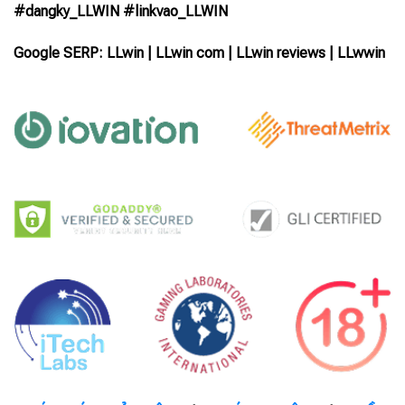
#dangky_LLWIN #linkvao_LLWIN
Google SERP:
LLwin | LLwin com | LLwin reviews | LLwwin