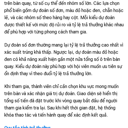
trên bàn quay, từ số cụ thể đến nhóm số lớn. Các lựa chọn
phổ biến gồm dự đoán số đơn, màu đỏ hoặc đen, chẵn hoặc
lẻ, và các nhóm số theo hàng hay cột. Mỗi kiểu dự đoán
được thiết kế với mức độ rủi ro và tỷ lệ trả thưởng khác nhau
để phù hợp với từng phong cách tham gia.
Dự đoán số đơn thường mang lại tỷ lệ trả thưởng cao nhất vì
xác suất trúng khá thấp. Ngược lại, dự đoán màu đỏ hoặc
đen có khả năng xuất hiện gần một nửa tổng số ô trên bàn
quay. Kiểu dự đoán này phù hợp với hội viên muốn ưu tiên sự
ổn định thay vì theo đuổi tỷ lệ trả thưởng lớn.
Khi tham gia, thành viên chỉ cần chọn khu vực mong muốn
trên bàn và xác nhận giá trị dự đoán. Giao diện sẽ hiển thị
tổng số tiền đã đặt trước khi vòng quay bắt đầu để người
tham gia kiểm tra lại. Sau khi hết thời gian đặt, hệ thống
khóa thao tác và tiến hành quay để xác định kết quả.