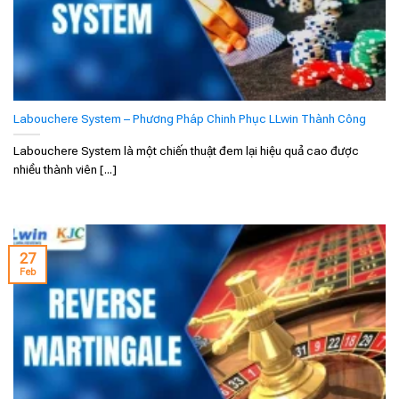
Labouchere System – Phương Pháp Chinh Phục LLwin Thành Công
Labouchere System là một chiến thuật đem lại hiệu quả cao được
nhiều thành viên [...]
27
Feb