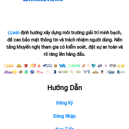
LLwin
định hướng xây dựng môi trường giải trí minh bạch,
đề cao bảo mật thông tin và trách nhiệm người dùng. Nền
tảng khuyến nghị tham gia có kiểm soát, đặt sự an toàn và
rõ ràng lên hàng đầu.
Hướng Dẫn
Đăng Ký
Đăng Nhập