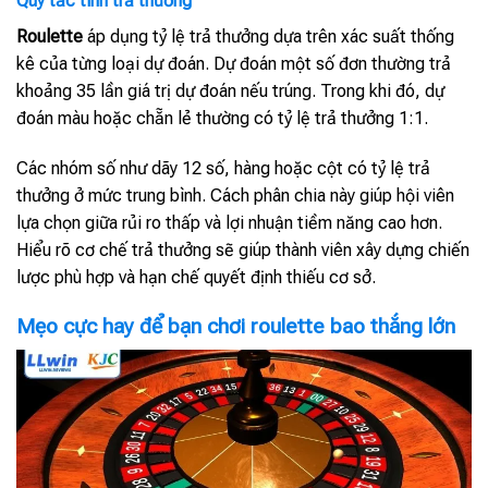
Quy tắc tính trả thưởng
Roulette
áp dụng tỷ lệ trả thưởng dựa trên xác suất thống
kê của từng loại dự đoán. Dự đoán một số đơn thường trả
khoảng 35 lần giá trị dự đoán nếu trúng. Trong khi đó, dự
đoán màu hoặc chẵn lẻ thường có tỷ lệ trả thưởng 1:1.
Các nhóm số như dãy 12 số, hàng hoặc cột có tỷ lệ trả
thưởng ở mức trung bình. Cách phân chia này giúp hội viên
lựa chọn giữa rủi ro thấp và lợi nhuận tiềm năng cao hơn.
Hiểu rõ cơ chế trả thưởng sẽ giúp thành viên xây dựng chiến
lược phù hợp và hạn chế quyết định thiếu cơ sở.
Mẹo cực hay để bạn chơi roulette bao thắng lớn