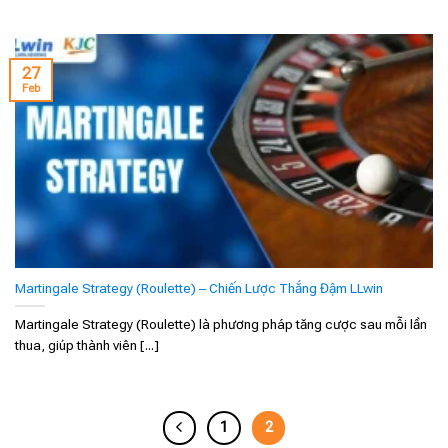
27
Feb
Martingale Strategy (Roulette) – Chiến Lược Thắng Đậm LLwin
Martingale Strategy (Roulette) là phương pháp tăng cược sau mỗi lần
thua, giúp thành viên [...]
1
2