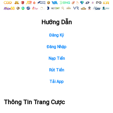
Hướng Dẫn
Đăng Ký
Đăng Nhập
Nạp Tiền
Rút Tiền
Tải App
Thông Tin Trang Cược