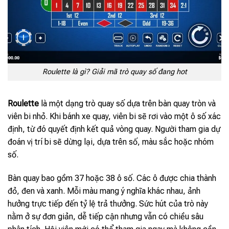
Roulette là gì? Giải mã trò quay số đang hot
Roulette
là một dạng trò quay số dựa trên bàn quay tròn và
viên bi nhỏ. Khi bánh xe quay, viên bi sẽ rơi vào một ô số xác
định, từ đó quyết định kết quả vòng quay. Người tham gia dự
đoán vị trí bi sẽ dừng lại, dựa trên số, màu sắc hoặc nhóm
số.
Bàn quay bao gồm 37 hoặc 38 ô số. Các ô được chia thành
đỏ, đen và xanh. Mỗi màu mang ý nghĩa khác nhau, ảnh
hưởng trực tiếp đến tỷ lệ trả thưởng. Sức hút của trò này
nằm ở sự đơn giản, dễ tiếp cận nhưng vẫn có chiều sâu