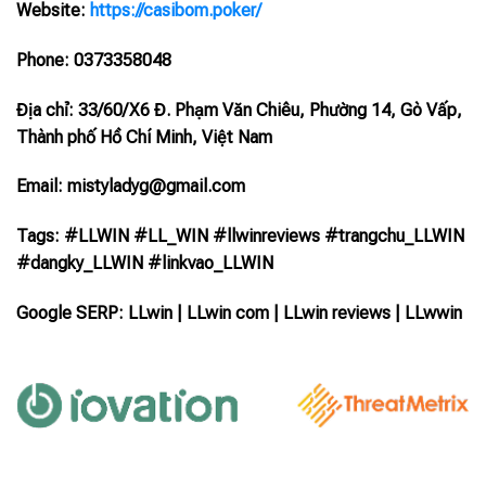
Website:
https://casibom.poker/
Phone: 0373358048
Địa chỉ: 33/60/X6 Đ. Phạm Văn Chiêu, Phường 14, Gò Vấp,
Thành phố Hồ Chí Minh, Việt Nam
Email:
mistyladyg@gmail.com
Tags: #LLWIN #LL_WIN #llwinreviews #trangchu_LLWIN
#dangky_LLWIN #linkvao_LLWIN
Google SERP:
LLwin | LLwin com | LLwin reviews | LLwwin