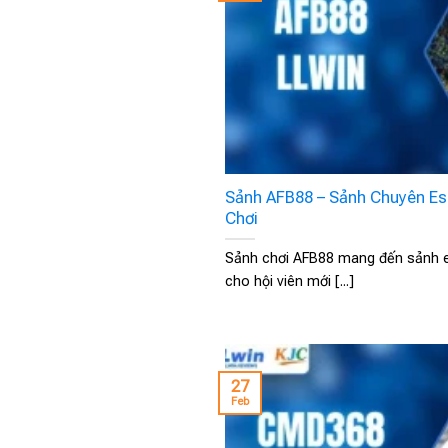
Sảnh AFB88 – Sảnh Chuyên Esp
Chơi
Sảnh chơi AFB88 mang đến sảnh e
cho hội viên mới [...]
27
Feb