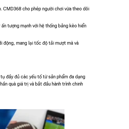
dẫn. CMD368 cho phép người chơi vừa theo dõi
y ấn tượng mạnh với hệ thống bảng kèo hiển
di động, mang lại tốc độ tải mượt mà và
ội tụ đầy đủ các yếu tố từ sản phẩm đa dạng
ần quà giá trị và bắt đầu hành trình chinh