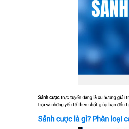
Sảnh cược
trực tuyến đang là xu hướng giải tr
trội và những yếu tố then chốt giúp bạn đầu 
Sảnh cược là gì? Phân loại 