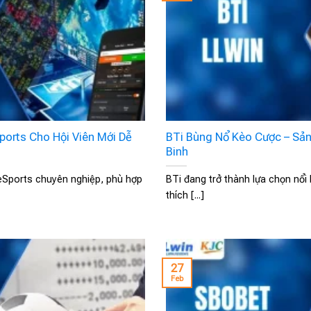
orts Cho Hội Viên Mới Dễ
BTi Bùng Nổ Kèo Cược – Sả
Binh
Sports chuyên nghiệp, phù hợp
BTi đang trở thành lựa chọn nổi
thích [...]
27
Feb