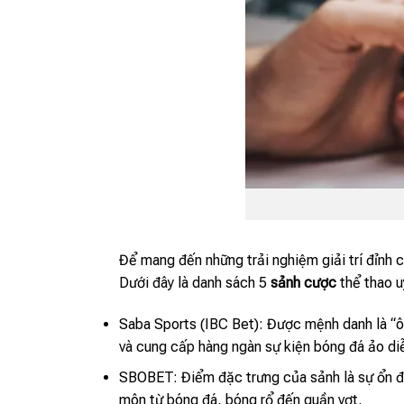
Để mang đến những trải nghiệm giải trí đỉnh 
Dưới đây là danh sách 5
sảnh cược
thể thao uy
Saba Sports (IBC Bet): Được mệnh danh là “ôn
và cung cấp hàng ngàn sự kiện bóng đá ảo diễ
SBOBET: Điểm đặc trưng của sảnh là sự ổn địn
môn từ bóng đá, bóng rổ đến quần vợt.