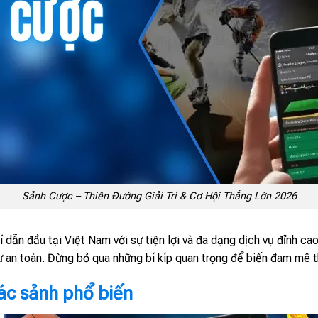
Sảnh Cược – Thiên Đường Giải Trí & Cơ Hội Thắng Lớn 2026
í dẫn đầu tại Việt Nam với sự tiện lợi và đa dạng dịch vụ đỉnh ca
tư an toàn. Đừng bỏ qua những bí kíp quan trọng để biến đam mê t
các sảnh phổ biến