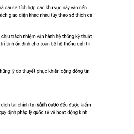
hà cái sẽ tích hợp các khu vực này vào nền
ch giao diện khác nhau tùy theo sở thích cá
 chịu trách nhiệm vận hành hệ thống kỹ thuật
ì tính ổn định cho toàn bộ hệ thống giải trí.
 những lý do thuyết phục khiến cộng đồng tin
dịch tài chính tại
sảnh cược
đều được kiểm
uy định pháp lý quốc tế về hoạt động kinh