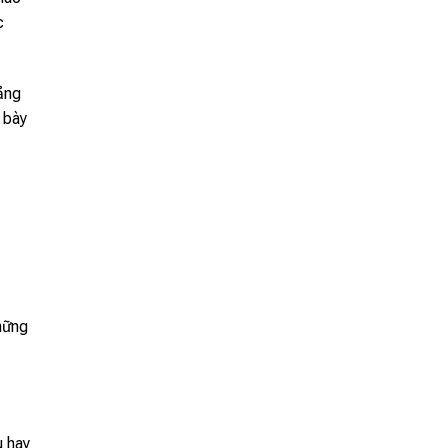
c
ảng
 bày
hững
u hay