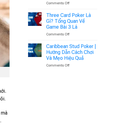
on
Comments Off
Qua
Ultimate
Những
Texas
Khái
Three Card Poker Là
Hold’em
Niệm
Gì? Tổng Quan Về
|
Cơ
Game Bài 3 Lá
Luật
Bản
on
Comments Off
Chơi
Của
Three
Và
Game
Card
Chiến
Bài
Caribbean Stud Poker |
Poker
Thuật
Hướng Dẫn Cách Chơi
Là
Dễ
Và Mẹo Hiệu Quả
Gì?
Hiểu
on
Comments Off
Tổng
Caribbean
Quan
Stud
Về
Poker
Game
|
Bài
ới.
Hướng
3
Dẫn
Lá
dõi.
Cách
Chơi
u mà
Và
Mẹo
g.
Hiệu
Quả