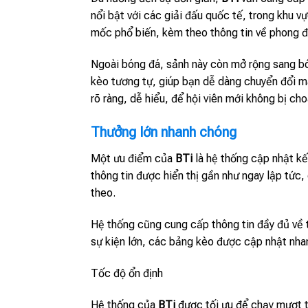
nổi bật với các giải đấu quốc tế, trong khu v
mốc phổ biến, kèm theo thông tin về phong độ 
Ngoài bóng đá, sảnh này còn mở rộng sang bó
kèo tương tự, giúp bạn dễ dàng chuyển đổi mà
rõ ràng, dễ hiểu, để hội viên mới không bị ch
Thưởng lớn nhanh chóng
Một ưu điểm của
BTi
là hệ thống cập nhật kế
thông tin được hiển thị gần như ngay lập tức,
theo.
Hệ thống cũng cung cấp thông tin đầy đủ về t
sự kiện lớn, các bảng kèo được cập nhật nhan
Tốc độ ổn định
Hệ thống của
BTi
được tối ưu để chạy mượt tr