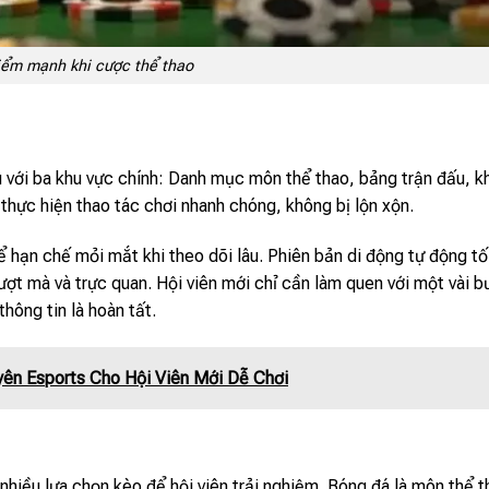
iểm mạnh khi cược thể thao
u với ba khu vực chính: Danh mục môn thể thao, bảng trận đấu, k
thực hiện thao tác chơi nhanh chóng, không bị lộn xộn.
hạn chế mỏi mắt khi theo dõi lâu. Phiên bản di động tự động tố
ượt mà và trực quan. Hội viên mới chỉ cần làm quen với một vài 
hông tin là hoàn tất.
ên Esports Cho Hội Viên Mới Dễ Chơi
hiều lựa chọn kèo để hội viên trải nghiệm. Bóng đá là môn thể t