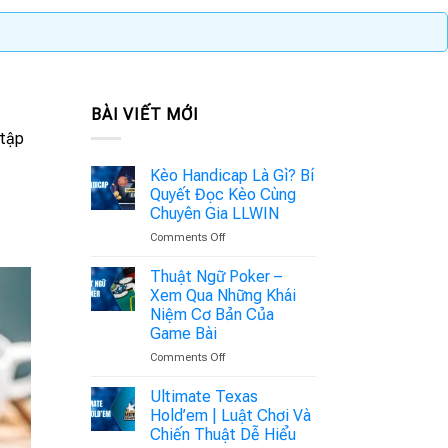
BÀI VIẾT MỚI
 tập
Kèo Handicap Là Gì? Bí
Quyết Đọc Kèo Cùng
Chuyên Gia LLWIN
on
Comments Off
Kèo
Handicap
Thuật Ngữ Poker –
Là
Xem Qua Những Khái
Gì?
Niệm Cơ Bản Của
Bí
Game Bài
Quyết
Đọc
on
Comments Off
Kèo
Thuật
Cùng
Ngữ
Ultimate Texas
Chuyên
Poker
Hold’em | Luật Chơi Và
Gia
–
Chiến Thuật Dễ Hiểu
LLWIN
Xem