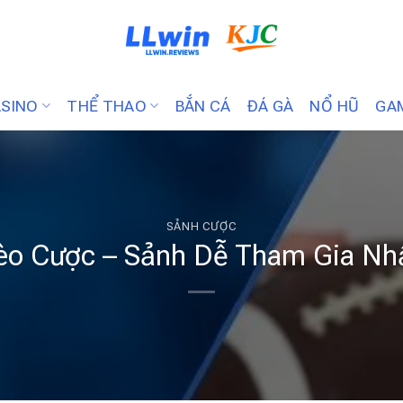
SINO
THỂ THAO
BẮN CÁ
ĐÁ GÀ
NỔ HŨ
GAM
SẢNH CƯỢC
èo Cược – Sảnh Dễ Tham Gia Nhấ