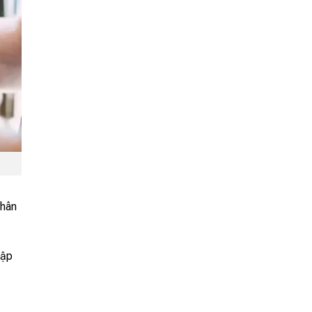
thân
hập