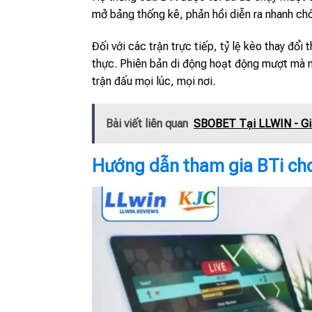
mở bảng thống kê, phản hồi diễn ra nhanh chó
Đối với các trận trực tiếp, tỷ lệ kèo thay đổi 
thực. Phiên bản di động hoạt động mượt mà n
trận đấu mọi lúc, mọi nơi.
Bài viết liên quan
SBOBET Tại LLWIN - Gi
Hướng dẫn tham gia BTi cho