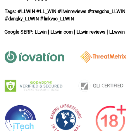
Tags: #LLWIN #LL_WIN #llwinreviews #trangchu_LLWIN
#dangky_LLWIN #linkvao_LLWIN
Google SERP:
LLwin | LLwin com | LLwin reviews | LLwwin