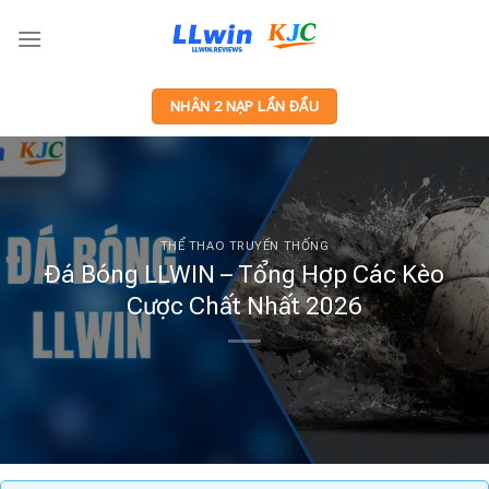
Skip
to
content
NHÂN 2 NẠP LẦN ĐẦU
THỂ THAO TRUYỀN THỐNG
Đá Bóng LLWIN – Tổng Hợp Các Kèo
Cược Chất Nhất 2026