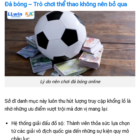
Đá bóng – Trò chơi thể thao không nên bỏ qua
Lý do nên chơi đá bóng online
Sở dĩ danh mục này luôn thu hút lượng truy cập khổng lồ là
nhờ những ưu điểm vượt trội mà đơn vị mang lại:
Hệ thống giải đấu đồ sộ: Thành viên thỏa sức lựa chọn
từ các giải vô địch quốc gia đến những sự kiện quy mô
châu lục.