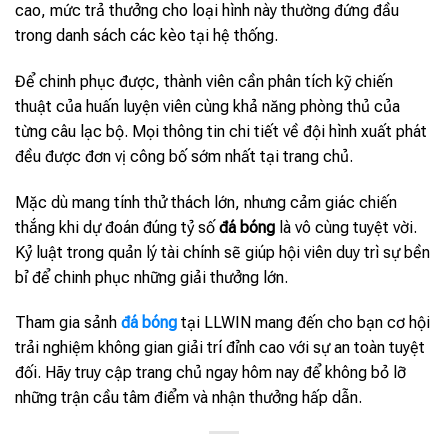
cao, mức trả thưởng cho loại hình này thường đứng đầu
trong danh sách các kèo tại hệ thống.
Để chinh phục được, thành viên cần phân tích kỹ chiến
thuật của huấn luyện viên cùng khả năng phòng thủ của
từng câu lạc bộ. Mọi thông tin chi tiết về đội hình xuất phát
đều được đơn vị công bố sớm nhất tại trang chủ.
Mặc dù mang tính thử thách lớn, nhưng cảm giác chiến
thắng khi dự đoán đúng tỷ số
đá bóng
là vô cùng tuyệt vời.
Kỷ luật trong quản lý tài chính sẽ giúp hội viên duy trì sự bền
bỉ để chinh phục những giải thưởng lớn.
Tham gia sảnh
đá bóng
tại LLWIN mang đến cho bạn cơ hội
trải nghiệm không gian giải trí đỉnh cao với sự an toàn tuyệt
đối. Hãy truy cập trang chủ ngay hôm nay để không bỏ lỡ
những trận cầu tâm điểm và nhận thưởng hấp dẫn.