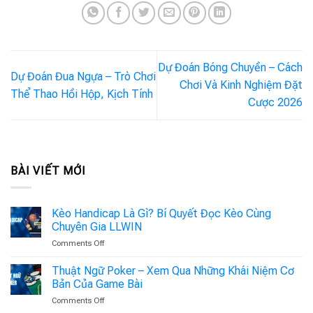
Dự Đoán Bóng Chuyền – Cách
Dự Đoán Đua Ngựa – Trò Chơi
Chơi Và Kinh Nghiệm Đặt
Thể Thao Hồi Hộp, Kịch Tính
Cược 2026
BÀI VIẾT MỚI
Kèo Handicap Là Gì? Bí Quyết Đọc Kèo Cùng
Chuyên Gia LLWIN
on
Comments Off
Kèo
Handicap
Thuật Ngữ Poker – Xem Qua Những Khái Niệm Cơ
Là
Bản Của Game Bài
Gì?
on
Comments Off
Bí
Thuật