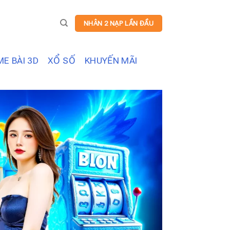
NHÂN 2 NẠP LẦN ĐẦU
E BÀI 3D
XỔ SỐ
KHUYẾN MÃI