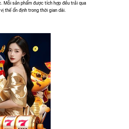
c. Mỗi sản phẩm được tích hợp đều trải qua
 vị thế ổn định trong thời gian dài.