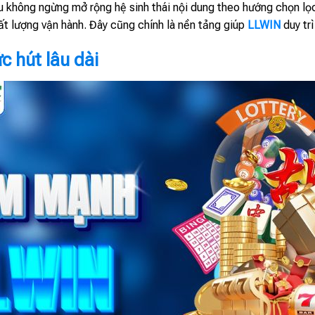
u không ngừng mở rộng hệ sinh thái nội dung theo hướng chọn lọ
ất lượng vận hành. Đây cũng chính là nền tảng giúp
LLWIN
duy trì
c hút lâu dài