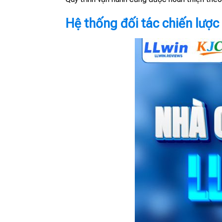
Hệ thống đối tác chiến lượ