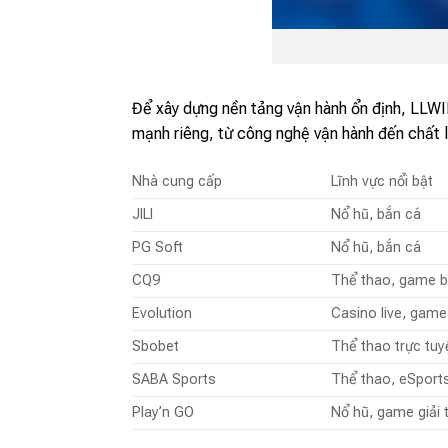
Để xây dựng nền tảng vận hành ổn định, LLWIN
mạnh riêng, từ công nghệ vận hành đến chất lư
Nhà cung cấp
Lĩnh vực nổi bật
JILI
Nổ hũ, bắn cá
PG Soft
Nổ hũ, bắn cá
CQ9
Thể thao, game b
Evolution
Casino live, game
Sbobet
Thể thao trực tuy
SABA Sports
Thể thao, eSport
Play’n GO
Nổ hũ, game giải t