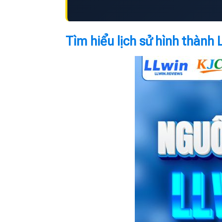
Tìm hiểu lịch sử hình thành